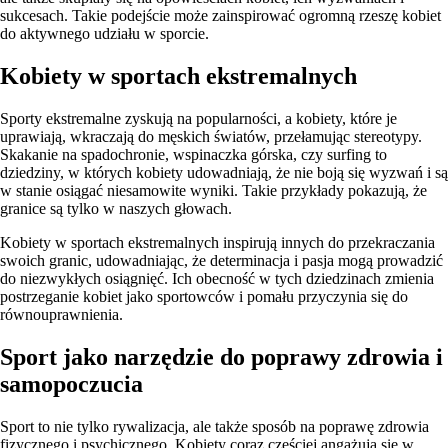
sukcesach. Takie podejście może zainspirować ogromną rzeszę kobiet
do aktywnego udziału w sporcie.
Kobiety w sportach ekstremalnych
Sporty ekstremalne zyskują na popularności, a kobiety, które je
uprawiają, wkraczają do męskich światów, przełamując stereotypy.
Skakanie na spadochronie, wspinaczka górska, czy surfing to
dziedziny, w których kobiety udowadniają, że nie boją się wyzwań i są
w stanie osiągać niesamowite wyniki. Takie przykłady pokazują, że
granice są tylko w naszych głowach.
Kobiety w sportach ekstremalnych inspirują innych do przekraczania
swoich granic, udowadniając, że determinacja i pasja mogą prowadzić
do niezwykłych osiągnięć. Ich obecność w tych dziedzinach zmienia
postrzeganie kobiet jako sportowców i pomału przyczynia się do
równouprawnienia.
Sport jako narzędzie do poprawy zdrowia i
samopoczucia
Sport to nie tylko rywalizacja, ale także sposób na poprawę zdrowia
fizycznego i psychicznego. Kobiety coraz częściej angażują się w