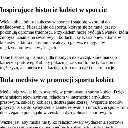
Inspirujące historie kobiet w sporcie
Wiele kobiet odnosi sukcesy w sporcie i staje się wzorami do
naśladowania. Niezależnie od sportu, którym się zajmują, często
pokonują ogromne trudności. Przykładem może być Iga Świątek, która
zdobyła uznanie na światowych kortach, czy Kasia Niewiadoma w
kolarstwie, która nieustannie walczy o pierwsze miejsca w
międzynarodowych wyścigach.
Takie historie są inspiracją dla młodych dziewcząt, które marzą o
karierze sportowej. Kobiety pokazują, że sport to nie tylko domena
mężczyzn, ale miejsce dla każdego, kto ma pasję i determinację.
Rola mediów w promocji sportu kobiet
Media odgrywają kluczową rolę w promowaniu sportu kobiet. Dzięki
transmisjom telewizyjnym, relacjom w internecie i artykułom
prasowym, sukcesy kobiet są dostrzegane szerzej. Wsparcie mediów
przyczynia się do zwiększenia zainteresowania i umożliwia sponsorom
dostrzeganie potencjału w żeńskich dyscyplinach sportowych.
Ważne jest, aby media nie tylko relacjonowały wydarzenia sportowe,
ale także skupiały się na opowieściach kobiet, ich wyzwaniach i